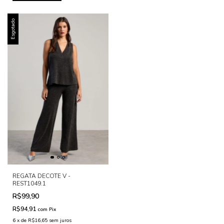
Esgotado
REGATA DECOTE V -
REST1049.1
R$99,90
R$94,91
com
Pix
6
x
de
R$16,65
sem juros