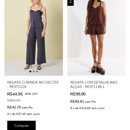
REGATA C/ RENDA NO DECOTE
REGATA COM DETALHE NAS
- REST1118
ALÇAS - REST1146.1
R$44,95
R$99,90
-
50
%
OFF
R$89,90
R$94,91
com
Pix
R$42,70
com
Pix
6
x
de
R$16,65
sem juros
6
x
de
R$7,49
sem juros
Comprar