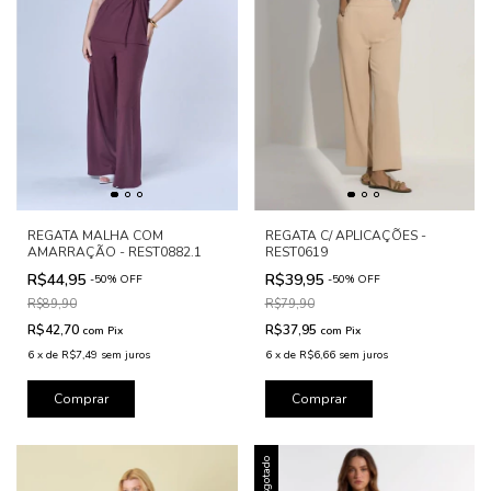
REGATA MALHA COM
REGATA C/ APLICAÇÕES -
AMARRAÇÃO - REST0882.1
REST0619
R$44,95
R$39,95
-
50
%
OFF
-
50
%
OFF
R$89,90
R$79,90
R$42,70
R$37,95
com
Pix
com
Pix
6
x
de
R$7,49
sem juros
6
x
de
R$6,66
sem juros
Comprar
Comprar
Esgotado