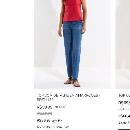
TOP COM DETALHE EM AMARRÇÕES -
TOP C
REST1130
R$69
R$59,95
-
50
%
OFF
R$139,
R$119,90
R$66,
R$56,95
com
Pix
6
x
de
R
6
x
de
R$9,99
sem juros