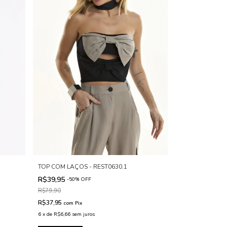
TOP COM LAÇOS - REST0630.1
R$39,95
-
50
%
OFF
R$79,90
R$37,95
com
Pix
6
x
de
R$6,66
sem juros