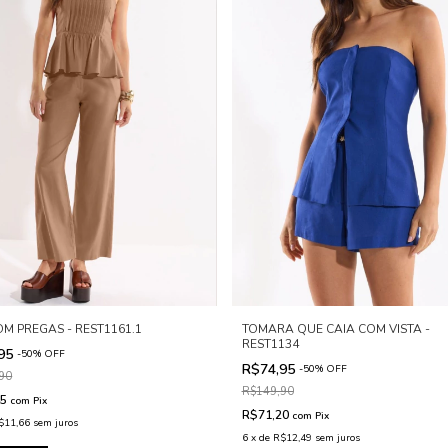
OM PREGAS - REST1161.1
TOMARA QUE CAIA COM VISTA -
REST1134
,95
-
50
%
OFF
R$74,95
-
50
%
OFF
90
R$149,90
45
com
Pix
R$71,20
com
Pix
$11,66
sem juros
6
x
de
R$12,49
sem juros