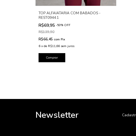
TOP ALFAIATARIA COM BABADOS -
REST0944.1
R$69,95
-
50
%
OFF
R$139,90
R$66,45
com
Pix
6
x
de
R$11,66
sem juros
Comprar
Newsletter
Cadastr