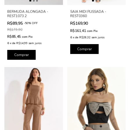
SAIA MIDI PLISSADA -
BERMUDA ALONGADA -
REST0360
REST1073.2
R$169,90
R$89,95
-
50
%
OFF
R$179,90
R$161,41
com
Pix
R$85,45
com
Pix
6
x
de
R$28,32
sem juros
6
x
de
R$14,99
sem juros
Comprar
Comprar