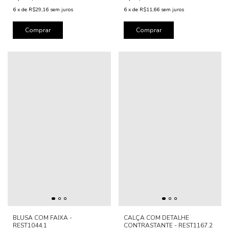
6
x
de
R$29,16
sem juros
6
x
de
R$11,66
sem juros
Comprar
Comprar
BLUSA COM FAIXA -
CALÇA COM DETALHE
REST1044.1
CONTRASTANTE - REST1167.2