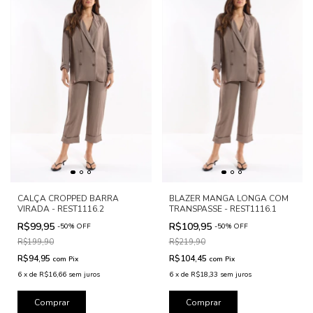
CALÇA CROPPED BARRA
BLAZER MANGA LONGA COM
VIRADA - REST1116.2
TRANSPASSE - REST1116.1
R$99,95
R$109,95
-
50
%
OFF
-
50
%
OFF
R$199,90
R$219,90
R$94,95
R$104,45
com
Pix
com
Pix
6
x
de
R$16,66
sem juros
6
x
de
R$18,33
sem juros
Comprar
Comprar