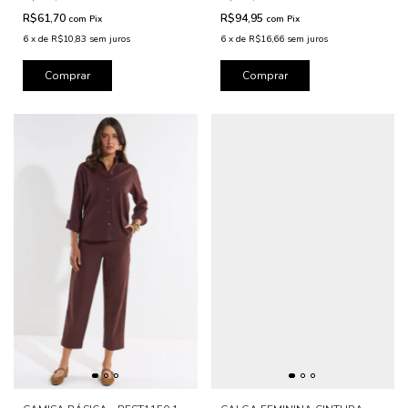
R$61,70
R$94,95
com
Pix
com
Pix
6
x
de
R$10,83
sem juros
6
x
de
R$16,66
sem juros
Comprar
Comprar