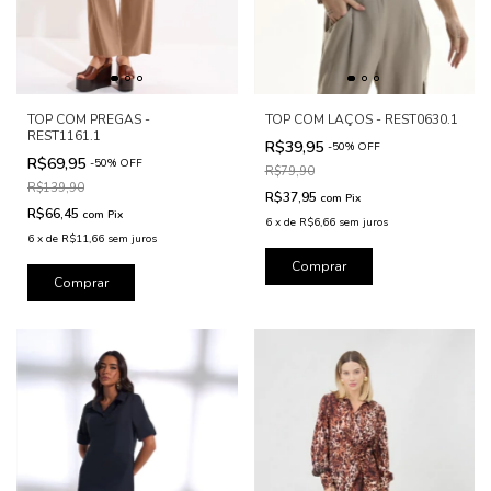
TOP COM PREGAS -
TOP COM LAÇOS - REST0630.1
REST1161.1
R$39,95
-
50
%
OFF
R$69,95
-
50
%
OFF
R$79,90
R$139,90
R$37,95
com
Pix
R$66,45
com
Pix
6
x
de
R$6,66
sem juros
6
x
de
R$11,66
sem juros
Comprar
Comprar