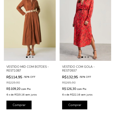
VESTIDO MID COM BOTOES -
VESTIDO COM GOLA -
REST1087
REST0937
R$114,95
R$132,95
-
50
%
OFF
-
50
%
OFF
R$229,90
R$265,90
R$109,20
R$126,30
com
Pix
com
Pix
6
x
de
R$19,16
sem juros
6
x
de
R$22,16
sem juros
Comprar
Comprar