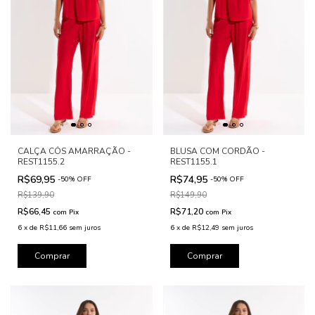
CALÇA CÓS AMARRAÇÃO -
BLUSA COM CORDÃO -
REST1155.2
REST1155.1
R$69,95
R$74,95
-
50
%
OFF
-
50
%
OFF
R$139,90
R$149,90
R$66,45
R$71,20
com
Pix
com
Pix
6
x
de
R$11,66
sem juros
6
x
de
R$12,49
sem juros
Comprar
Comprar