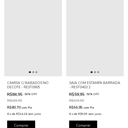
CAMISA C/ BABADOS NO
SAIA COM ESTAMPA BARRADA
DECOTE - REST0905
- REST0403.2
R$84,95
R$59,95
-
50
%
OFF
-
50
%
OFF
R$169,90
R$119,90
R$80,70
R$56,95
com
Pix
com
Pix
6
x
de
R$14,16
sem juros
6
x
de
R$9,99
sem juros
Comprar
Comprar