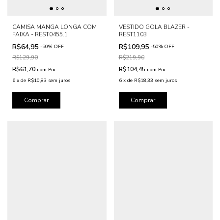
CAMISA MANGA LONGA COM
VESTIDO GOLA BLAZER -
FAIXA - REST0455.1
REST1103
R$64,95
R$109,95
-
50
%
OFF
-
50
%
OFF
R$129,90
R$219,90
R$61,70
R$104,45
com
Pix
com
Pix
6
x
de
R$10,83
sem juros
6
x
de
R$18,33
sem juros
Comprar
Comprar