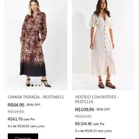
CAMISA TIGRADA - REST0403.1
VESTIDO COM BOTOES -
REST1124
R$64,95
-
50
%
OFF
R$109,95
-
50
%
OFF
R$129,90
R$219,90
R$61,70
com
Pix
R$104,45
com
Pix
6
x
de
R$10,83
sem juros
6
x
de
R$18,33
sem juros
Comprar