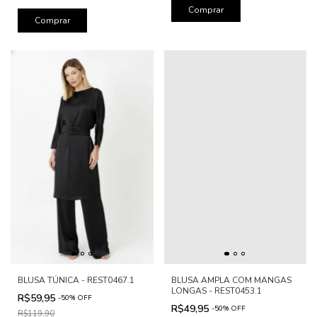
Comprar
Comprar
BLUSA TÚNICA - REST0467.1
BLUSA AMPLA COM MANGAS
LONGAS - REST0453.1
R$59,95
-
50
%
OFF
R$49,95
-
50
%
OFF
R$119,90