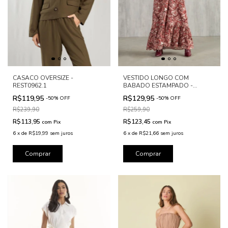
CASACO OVERSIZE -
VESTIDO LONGO COM
REST0962.1
BABADO ESTAMPADO -
REST0938
R$119,95
R$129,95
-
50
%
OFF
-
50
%
OFF
R$239,90
R$259,90
R$113,95
R$123,45
com
Pix
com
Pix
6
x
de
R$19,99
sem juros
6
x
de
R$21,66
sem juros
Comprar
Comprar