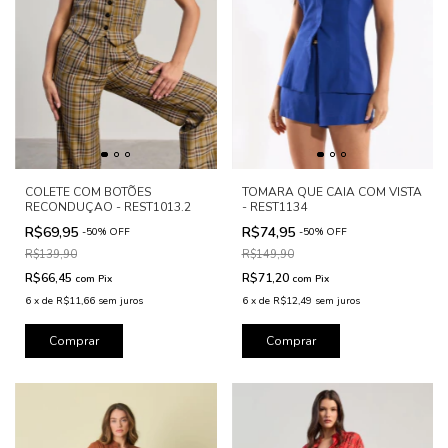
COLETE COM BOTÕES
TOMARA QUE CAIA COM VISTA
RECONDUÇAO - REST1013.2
- REST1134
R$69,95
R$74,95
-
50
%
OFF
-
50
%
OFF
R$139,90
R$149,90
R$66,45
R$71,20
com
Pix
com
Pix
6
x
de
R$11,66
sem juros
6
x
de
R$12,49
sem juros
Comprar
Comprar