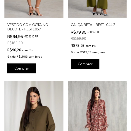
VESTIDO COM GOTA NO
CALÇA RETA - REST1044.2
DECOTE - REST1057
R$79,95
-
50
%
OFF
R$94,95
-
50
%
OFF
R$159,90
R$189,90
R$75,95
com
Pix
R$90,20
com
Pix
6
x
de
R$13,33
sem juros
6
x
de
R$15,83
sem juros
Comprar
Comprar