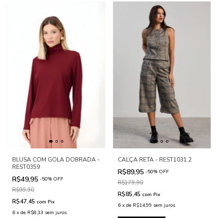
BLUSA COM GOLA DOBRADA -
CALÇA RETA - REST1031.2
REST0359
R$89,95
-
50
%
OFF
R$49,95
-
50
%
OFF
R$179,90
R$99,90
R$85,45
com
Pix
R$47,45
com
Pix
6
x
de
R$14,99
sem juros
6
x
de
R$8,33
sem juros