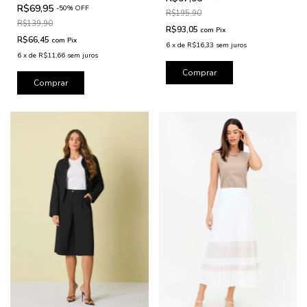
R$69,95
-
50
%
OFF
R$195,90
R$139,90
R$93,05
com
Pix
R$66,45
com
Pix
6
x
de
R$16,33
sem juros
6
x
de
R$11,66
sem juros
Comprar
Comprar