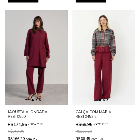
JAQUETA ALONGADA -
CALÇA COM MARIA -
REST0960
REST0452.2
R$174,95
R$69,95
-
50
%
OFF
-
50
%
OFF
R$349,90
R$139,90
R$166,20
R$66,45
com
Pix
com
Pix