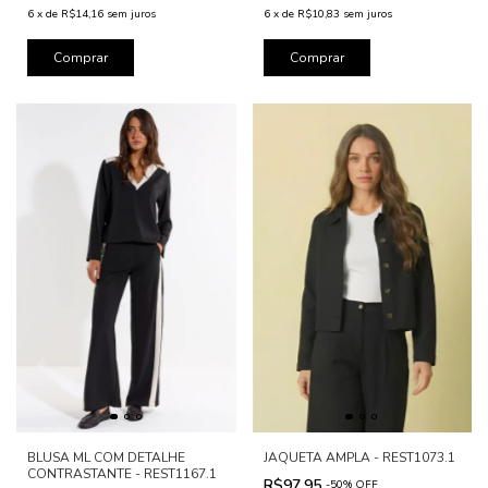
6
x
de
R$14,16
sem juros
6
x
de
R$10,83
sem juros
Comprar
Comprar
BLUSA ML COM DETALHE
JAQUETA AMPLA - REST1073.1
CONTRASTANTE - REST1167.1
R$97,95
-
50
%
OFF