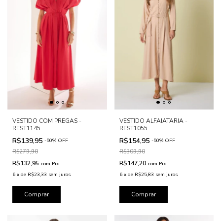
VESTIDO COM PREGAS -
VESTIDO ALFAIATARIA -
REST1145
REST1055
R$139,95
R$154,95
-
50
%
OFF
-
50
%
OFF
R$279,90
R$309,90
R$132,95
R$147,20
com
Pix
com
Pix
6
x
de
R$23,33
sem juros
6
x
de
R$25,83
sem juros
Comprar
Comprar