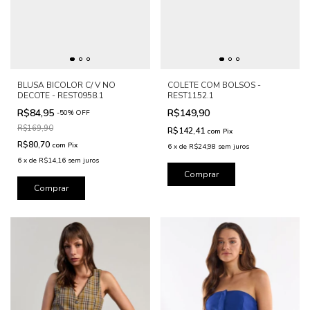
BLUSA BICOLOR C/ V NO
COLETE COM BOLSOS -
DECOTE - REST0958.1
REST1152.1
R$84,95
R$149,90
-
50
%
OFF
R$169,90
R$142,41
com
Pix
R$80,70
com
Pix
6
x
de
R$24,98
sem juros
6
x
de
R$14,16
sem juros
Comprar
Comprar