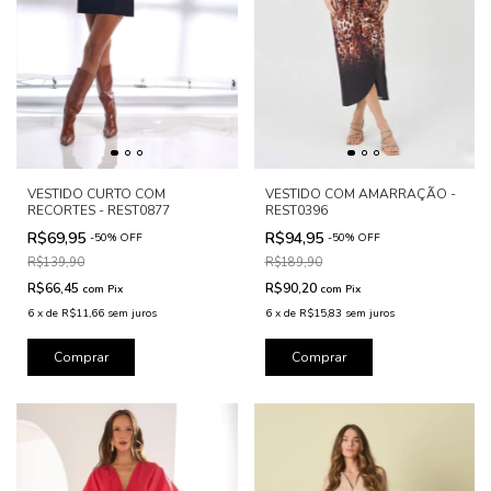
VESTIDO CURTO COM
VESTIDO COM AMARRAÇÃO -
RECORTES - REST0877
REST0396
R$69,95
R$94,95
-
50
%
OFF
-
50
%
OFF
R$139,90
R$189,90
R$66,45
R$90,20
com
Pix
com
Pix
6
x
de
R$11,66
sem juros
6
x
de
R$15,83
sem juros
Comprar
Comprar