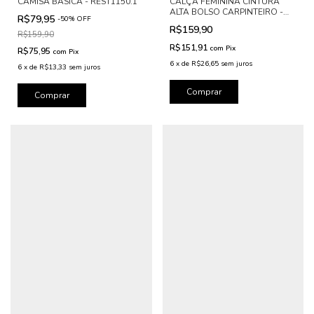
CAMISA BÁSICA - REST1150.1
CALÇA FEMININA CINTURA
ALTA BOLSO CARPINTEIRO -
R$79,95
-
50
%
OFF
REST1176
R$159,90
R$159,90
R$151,91
com
Pix
R$75,95
com
Pix
6
x
de
R$26,65
sem juros
6
x
de
R$13,33
sem juros
Comprar
Comprar