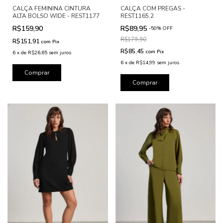
CALÇA FEMININA CINTURA
CALÇA COM PREGAS -
ALTA BOLSO WIDE - REST1177
REST1165.2
R$159,90
R$89,95
-
50
%
OFF
R$179,90
R$151,91
com
Pix
R$85,45
com
Pix
6
x
de
R$26,65
sem juros
6
x
de
R$14,99
sem juros
Comprar
Comprar