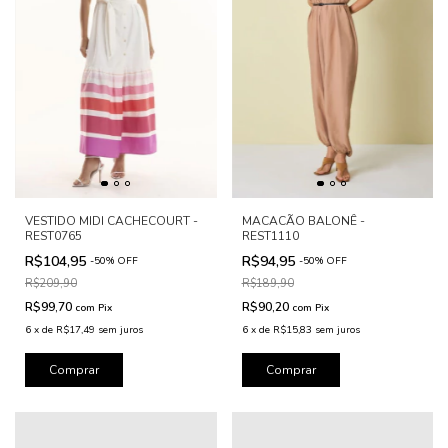
VESTIDO MIDI CACHECOURT -
MACACÃO BALONÊ -
REST0765
REST1110
R$104,95
R$94,95
-
50
%
OFF
-
50
%
OFF
R$209,90
R$189,90
R$99,70
R$90,20
com
Pix
com
Pix
6
x
de
R$17,49
sem juros
6
x
de
R$15,83
sem juros
Comprar
Comprar