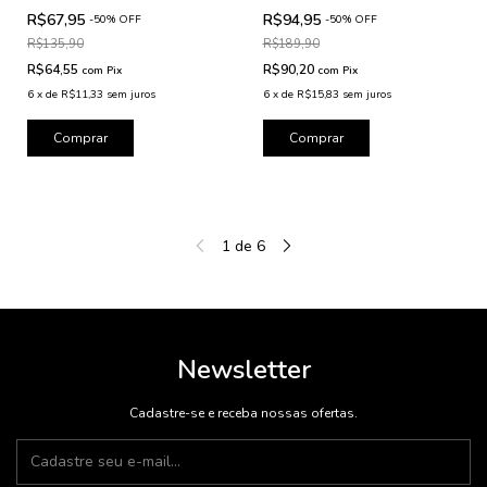
R$67,95
R$94,95
-
50
%
OFF
-
50
%
OFF
R$135,90
R$189,90
R$64,55
R$90,20
com
Pix
com
Pix
6
x
de
R$11,33
sem juros
6
x
de
R$15,83
sem juros
Comprar
Comprar
1
de
6
Newsletter
Cadastre-se e receba nossas ofertas.