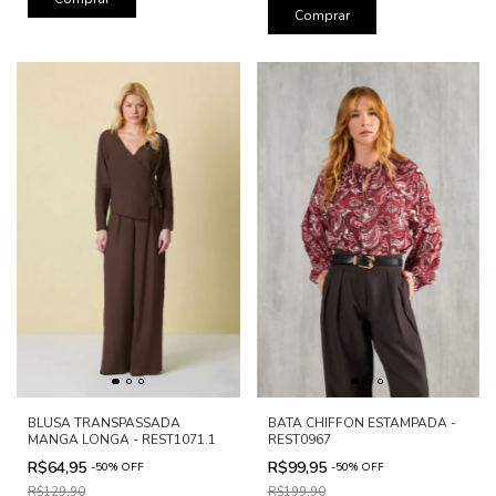
Comprar
BLUSA TRANSPASSADA
BATA CHIFFON ESTAMPADA -
MANGA LONGA - REST1071.1
REST0967
R$64,95
R$99,95
-
50
%
OFF
-
50
%
OFF
R$129,90
R$199,90