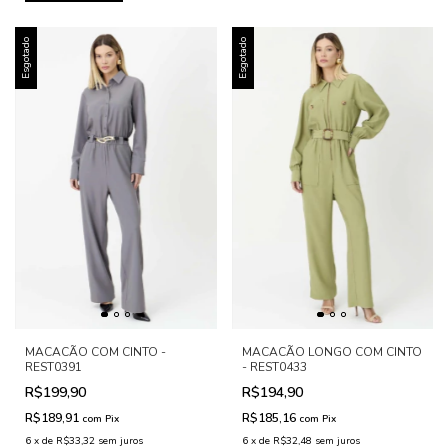
Esgotado
Esgotado
MACACÃO COM CINTO -
MACACÃO LONGO COM CINTO
REST0391
- REST0433
R$199,90
R$194,90
R$189,91
R$185,16
com
Pix
com
Pix
6
x
de
R$33,32
sem juros
6
x
de
R$32,48
sem juros