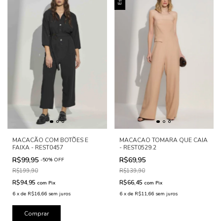
MACACÃO COM BOTÕES E
MACACAO TOMARA QUE CAIA
FAIXA - REST0457
- REST0529.2
R$99,95
R$69,95
-
50
%
OFF
R$199,90
R$139,90
R$94,95
R$66,45
com
Pix
com
Pix
6
x
de
R$16,66
sem juros
6
x
de
R$11,66
sem juros
Comprar