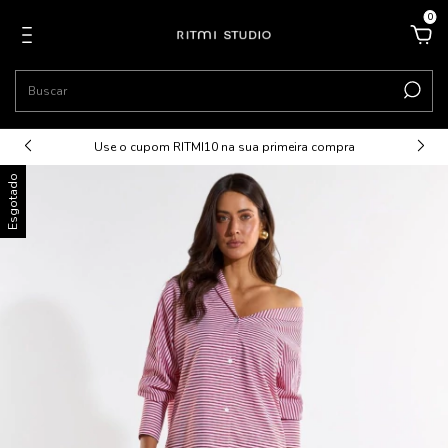
0
Use o cupom RITMI10 na sua primeira compra
Esgotado