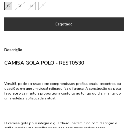
G
GG
M
P
Descrição
CAMISA GOLA POLO - REST0530
Versátil, pode ser usada em compromissos profissionais, encontros ou
ocasiões em que um visual refinado faz diferença. A construção da peça
favorece o caimento e proporciona conforto ao longo do dia, mantendo
uma estética sofisticada e atual.
O camisa gola polo integra o guarda‑roupa feminino com discrição e
estilo, sendo uma escolha adequada para quem prefere peças