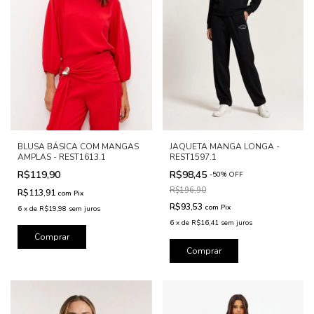
BLUSA BÁSICA COM MANGAS
JAQUETA MANGA LONGA -
AMPLAS - REST1613.1
REST1597.1
R$119,90
R$98,45
-
50
%
OFF
R$196,90
R$113,91
com
Pix
R$93,53
com
Pix
6
x
de
R$19,98
sem juros
6
x
de
R$16,41
sem juros
Comprar
Comprar