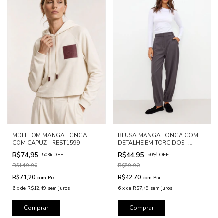
MOLETOM MANGA LONGA
BLUSA MANGA LONGA COM
COM CAPUZ - REST1599
DETALHE EM TORCIDOS -
REST1611
R$74,95
R$44,95
-
50
%
OFF
-
50
%
OFF
R$149,90
R$89,90
R$71,20
R$42,70
com
Pix
com
Pix
6
x
de
R$12,49
sem juros
6
x
de
R$7,49
sem juros
Comprar
Comprar