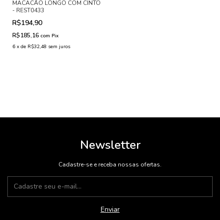
MACACÃO LONGO COM CINTO
- REST0433
R$194,90
R$185,16
com
Pix
6
x
de
R$32,48
sem juros
Newsletter
Cadastre-se e receba nossas ofertas.