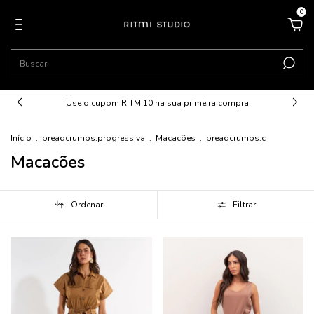
0
Use o cupom RITMI10 na sua primeira compra
Início
.
breadcrumbs.progressiva
.
Macacões
.
breadcrumbs.c
Macacões
Ordenar
Filtrar