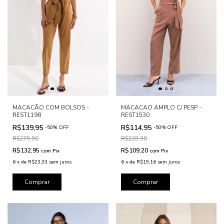
MACACÃO COM BOLSOS -
MACACAO AMPLO C/ PESP -
REST1198
REST1530
R$139,95
R$114,95
-
50
%
OFF
-
50
%
OFF
R$279,90
R$229,90
R$132,95
R$109,20
com
Pix
com
Pix
6
x
de
R$23,33
sem juros
6
x
de
R$19,16
sem juros
Comprar
Comprar