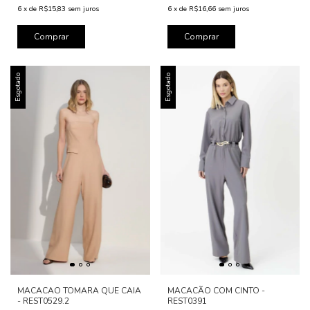
6
x
de
R$15,83
sem juros
6
x
de
R$16,66
sem juros
Comprar
Comprar
Esgotado
Esgotado
MACACAO TOMARA QUE CAIA
MACACÃO COM CINTO -
- REST0529.2
REST0391