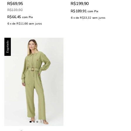
R$69,95
R$199,90
R$139,90
R$189,91
com
Pix
R$66,45
com
Pix
6
x
de
R$33,32
sem juros
6
x
de
R$11,66
sem juros
Esgotado