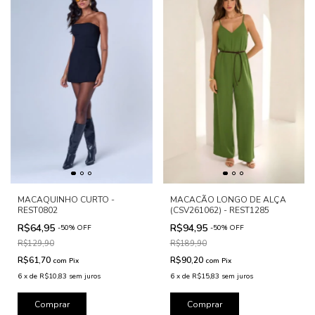
MACAQUINHO CURTO -
MACACÃO LONGO DE ALÇA
REST0802
(CSV261062) - REST1285
R$64,95
R$94,95
-
50
%
OFF
-
50
%
OFF
R$129,90
R$189,90
R$61,70
R$90,20
com
Pix
com
Pix
6
x
de
R$10,83
sem juros
6
x
de
R$15,83
sem juros
Comprar
Comprar