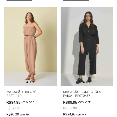
MACACÃO BALONÊ -
MACACÃO COM BOTÕES E
REST1110
FAIXA - REST0457
R$94,95
R$99,95
-
50
%
OFF
-
50
%
OFF
R$189,90
R$199,90
R$90,20
R$94,95
com
Pix
com
Pix