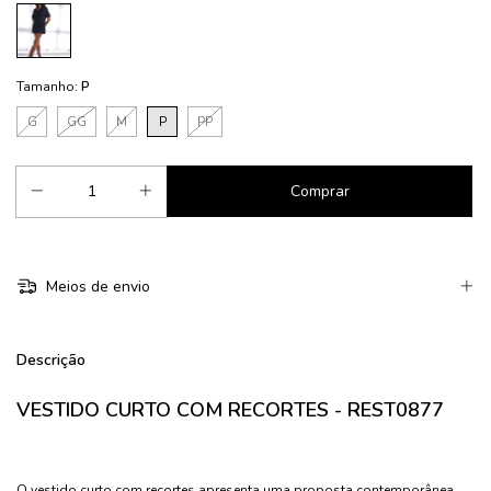
Tamanho:
P
G
GG
M
P
PP
Meios de envio
Descrição
VESTIDO CURTO COM RECORTES - REST0877
O vestido curto com recortes apresenta uma proposta contemporânea