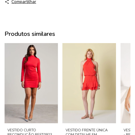
Compartilhar
Produtos similares
VESTIDO CURTO
VESTIDO FRENTE ÚNICA
VESTI
RECONDUÇÃO REST0923 -
COM DETALHE EM
- RES