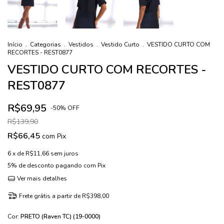
Início
.
Categorias
.
Vestidos
.
Vestido Curto
.
VESTIDO CURTO COM
RECORTES - REST0877
VESTIDO CURTO COM RECORTES -
REST0877
R$69,95
-
50
%
OFF
R$139,90
R$66,45
com
Pix
6
x de
R$11,66
sem juros
5% de desconto
pagando com Pix
Ver mais detalhes
Frete grátis
a partir de
R$398,00
Cor:
PRETO (Raven TC) (19-0000)