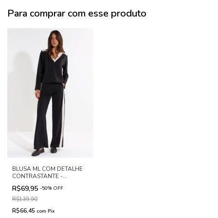
Para comprar com esse produto
BLUSA ML COM DETALHE
CONTRASTANTE -
REST1167.1
R$69,95
-
50
%
OFF
R$139,90
R$66,45
com
Pix