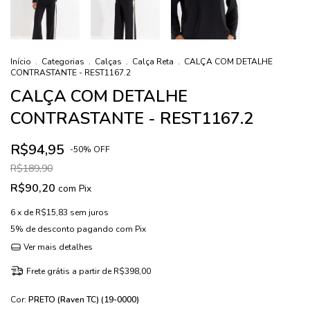
Início
.
Categorias
.
Calças
.
Calça Reta
.
CALÇA COM DETALHE
CONTRASTANTE - REST1167.2
CALÇA COM DETALHE
CONTRASTANTE - REST1167.2
R$94,95
-
50
%
OFF
R$189,90
R$90,20
com
Pix
6
x de
R$15,83
sem juros
5% de desconto
pagando com Pix
Ver mais detalhes
Frete grátis
a partir de
R$398,00
Cor:
PRETO (Raven TC) (19-0000)