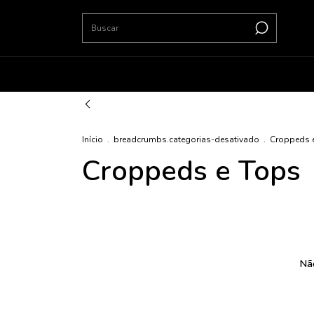
Início
.
breadcrumbs.categorias-desativado
.
Croppeds 
Croppeds e Tops
Não